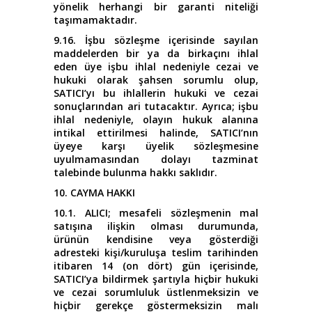
yönelik herhangi bir garanti niteliği
taşımamaktadır.
9.16. İşbu sözleşme içerisinde sayılan
maddelerden bir ya da birkaçını ihlal
eden üye işbu ihlal nedeniyle cezai ve
hukuki olarak şahsen sorumlu olup,
SATICI’yı bu ihlallerin hukuki ve cezai
sonuçlarından ari tutacaktır. Ayrıca; işbu
ihlal nedeniyle, olayın hukuk alanına
intikal ettirilmesi halinde, SATICI’nın
üyeye karşı üyelik sözleşmesine
uyulmamasından dolayı tazminat
talebinde bulunma hakkı saklıdır.
10. CAYMA HAKKI
10.1. ALICI; mesafeli sözleşmenin mal
satışına ilişkin olması durumunda,
ürünün kendisine veya gösterdiği
adresteki kişi/kuruluşa teslim tarihinden
itibaren 14 (on dört) gün içerisinde,
SATICI’ya bildirmek şartıyla hiçbir hukuki
ve cezai sorumluluk üstlenmeksizin ve
hiçbir gerekçe göstermeksizin malı