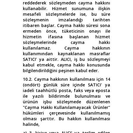
reddederek sözleşmeden cayma hakkını
kullanabilir. Hizmet sunumuna ilişkin
mesafeli sözleşmelerde ise, bu süre
sözleşmenin imzalandığı tarihten
itibaren başlar. Cayma hakkı süresi sona
ermeden önce, tüketicinin onayı ile
hizmetin ifasına başlanan hizmet
sözleşmelerinde cayma hakkı
kullanılamaz. Cayma hakkının
kullanımından kaynaklanan masraflar
SATICI’ ya aittir. ALICI, iş bu sözleşmeyi
kabul etmekle, cayma hakkı konusunda
bilgilendirildiğini peşinen kabul eder.
10.2. Cayma hakkının kullanılması için 14
(ondört) günlük süre içinde SATICI' ya
iadeli taahhütlü posta, faks veya eposta
ile yazılı bildirimde bulunulması ve
ürünün işbu sözleşmede düzenlenen
"Cayma Hakkı Kullanılamayacak Ürünler"
hükümleri çerçevesinde kullanılmamış
olması şarttır. Bu hakkın kullanılması
halinde,
a) 3. kişiye veya ALICI’ ya teslim edilen