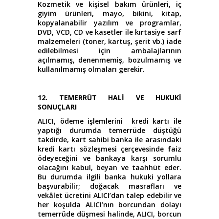
Kozmetik ve kişisel bakım ürünleri, iç
giyim ürünleri, mayo, bikini, kitap,
kopyalanabilir yazılım ve programlar,
DVD, VCD, CD ve kasetler ile kırtasiye sarf
malzemeleri (toner, kartuş, şerit vb.) iade
edilebilmesi için ambalajlarının
açılmamış, denenmemiş, bozulmamış ve
kullanılmamış olmaları gerekir.
12. TEMERRÜT HALİ VE HUKUKİ
SONUÇLARI
ALICI, ödeme işlemlerini kredi kartı ile
yaptığı durumda temerrüde düştüğü
takdirde, kart sahibi banka ile arasındaki
kredi kartı sözleşmesi çerçevesinde faiz
ödeyeceğini ve bankaya karşı sorumlu
olacağını kabul, beyan ve taahhüt eder.
Bu durumda ilgili banka hukuki yollara
başvurabilir; doğacak masrafları ve
vekâlet ücretini ALICI’dan talep edebilir ve
her koşulda ALICI’nın borcundan dolayı
temerrüde düşmesi halinde, ALICI, borcun