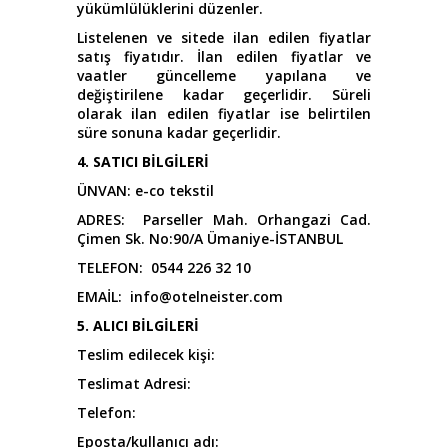
yükümlülüklerini düzenler.
Listelenen ve sitede ilan edilen fiyatlar
satış fiyatıdır. İlan edilen fiyatlar ve
vaatler güncelleme yapılana ve
değiştirilene kadar geçerlidir. Süreli
olarak ilan edilen fiyatlar ise belirtilen
süre sonuna kadar geçerlidir.
4. SATICI BİLGİLERİ
ÜNVAN: e-co tekstil
ADRES: Parseller Mah. Orhangazi Cad.
Çimen Sk. No:90/A Ümaniye-İSTANBUL
TELEFON: 0544 226 32 10
EMAİL: info@otelneister.com
5. ALICI BİLGİLERİ
Teslim edilecek kişi:
Teslimat Adresi
:
Telefon
:
Eposta/kullanıcı adı
: