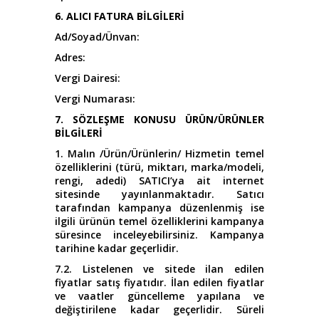
6. ALICI FATURA BİLGİLERİ
Ad/Soyad/Ünvan
:
Adres
:
Vergi Dairesi:
Vergi Numarası:
7. SÖZLEŞME KONUSU ÜRÜN/ÜRÜNLER
BİLGİLERİ
1. Malın /Ürün/Ürünlerin/ Hizmetin temel
özelliklerini (türü, miktarı, marka/modeli,
rengi, adedi) SATICI’ya ait internet
sitesinde yayınlanmaktadır. Satıcı
tarafından kampanya düzenlenmiş ise
ilgili ürünün temel özelliklerini kampanya
süresince inceleyebilirsiniz. Kampanya
tarihine kadar geçerlidir.
7.2. Listelenen ve sitede ilan edilen
fiyatlar satış fiyatıdır. İlan edilen fiyatlar
ve vaatler güncelleme yapılana ve
değiştirilene kadar geçerlidir. Süreli