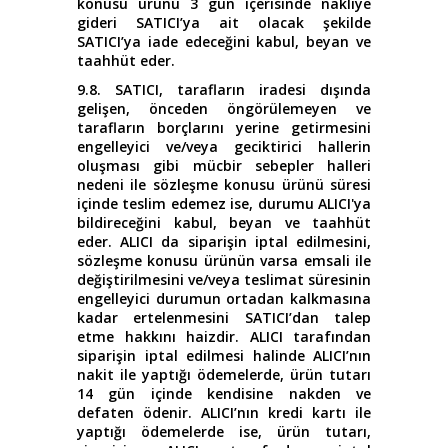
konusu ürünü 3 gün içerisinde nakliye
gideri SATICI’ya ait olacak şekilde
SATICI’ya iade edeceğini kabul, beyan ve
taahhüt eder.
9.8. SATICI, tarafların iradesi dışında
gelişen, önceden öngörülemeyen ve
tarafların borçlarını yerine getirmesini
engelleyici ve/veya geciktirici hallerin
oluşması gibi mücbir sebepler halleri
nedeni ile sözleşme konusu ürünü süresi
içinde teslim edemez ise, durumu ALICI'ya
bildireceğini kabul, beyan ve taahhüt
eder. ALICI da siparişin iptal edilmesini,
sözleşme konusu ürünün varsa emsali ile
değiştirilmesini ve/veya teslimat süresinin
engelleyici durumun ortadan kalkmasına
kadar ertelenmesini SATICI’dan talep
etme hakkını haizdir. ALICI tarafından
siparişin iptal edilmesi halinde ALICI’nın
nakit ile yaptığı ödemelerde, ürün tutarı
14 gün içinde kendisine nakden ve
defaten ödenir. ALICI’nın kredi kartı ile
yaptığı ödemelerde ise, ürün tutarı,