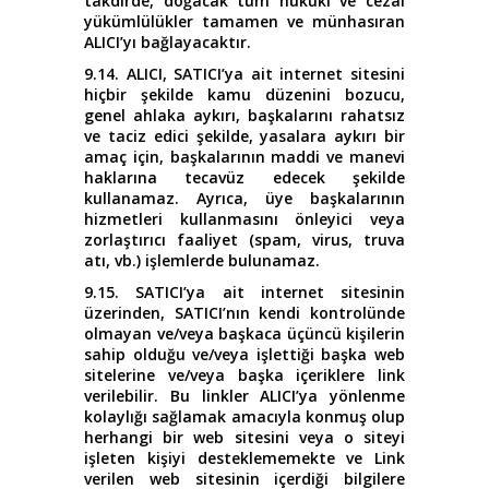
takdirde, doğacak tüm hukuki ve cezai
yükümlülükler tamamen ve münhasıran
ALICI’yı bağlayacaktır.
9.14. ALICI, SATICI’ya ait internet sitesini
hiçbir şekilde kamu düzenini bozucu,
genel ahlaka aykırı, başkalarını rahatsız
ve taciz edici şekilde, yasalara aykırı bir
amaç için, başkalarının maddi ve manevi
haklarına tecavüz edecek şekilde
kullanamaz. Ayrıca, üye başkalarının
hizmetleri kullanmasını önleyici veya
zorlaştırıcı faaliyet (spam, virus, truva
atı, vb.) işlemlerde bulunamaz.
9.15. SATICI’ya ait internet sitesinin
üzerinden, SATICI’nın kendi kontrolünde
olmayan ve/veya başkaca üçüncü kişilerin
sahip olduğu ve/veya işlettiği başka web
sitelerine ve/veya başka içeriklere link
verilebilir. Bu linkler ALICI’ya yönlenme
kolaylığı sağlamak amacıyla konmuş olup
herhangi bir web sitesini veya o siteyi
işleten kişiyi desteklememekte ve Link
verilen web sitesinin içerdiği bilgilere