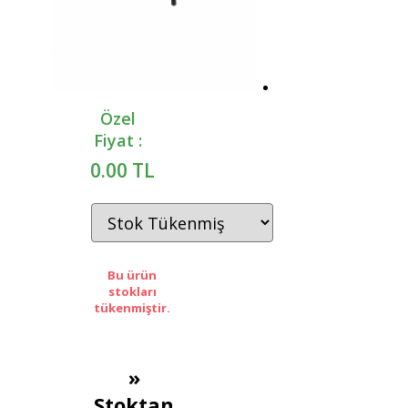
Özel
Fiyat :
0.00 TL
Bu ürün
stokları
tükenmiştir.
»
Stoktan