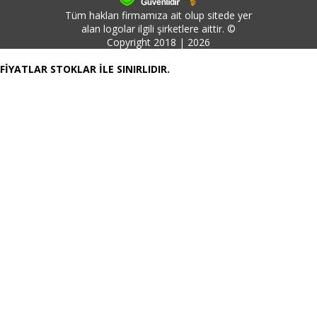
Tüm hakları firmamıza ait olup sitede yer
alan logolar ilgili şirketlere aittir. ©
Copyright 2018 | 2026
FİYATLAR STOKLAR İLE SINIRLIDIR.