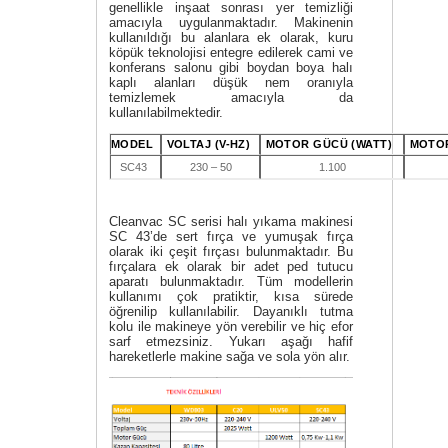
genellikle inşaat sonrası yer temizliği
amacıyla uygulanmaktadır. Makinenin
kullanıldığı bu alanlara ek olarak,
kuru
köpük
teknolojisi entegre edilerek cami ve
konferans salonu gibi boydan boya halı
kaplı alanları düşük nem oranıyla
temizlemek amacıyla da
kullanılabilmektedir.
MODEL
VOLTAJ (V-HZ)
MOTOR GÜCÜ (WATT)
MOTOR
SC43
230 – 50
1.100
Cleanvac SC serisi halı yıkama makinesi
SC 43’de sert fırça ve yumuşak fırça
olarak iki çeşit fırçası bulunmaktadır. Bu
fırçalara ek olarak bir adet ped tutucu
aparatı bulunmaktadır. Tüm modellerin
kullanımı çok pratiktir, kısa sürede
öğrenilip kullanılabilir. Dayanıklı tutma
kolu ile makineye yön verebilir ve hiç efor
sarf etmezsiniz. Yukarı aşağı hafif
hareketlerle makine sağa ve sola yön alır.