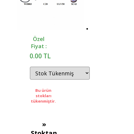
Özel
Fiyat :
0.00 TL
Bu ürün
stokları
tükenmiştir.
»
Stoktan